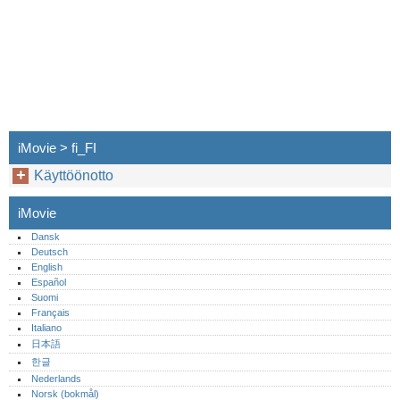
iMovie > fi_FI
Käyttöönotto
iMovie
Dansk
Deutsch
English
Español
Suomi
Français
Italiano
日本語
한글
Nederlands
Norsk (bokmål)‎